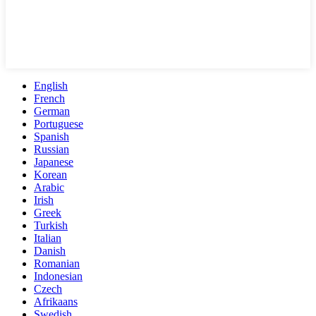
English
French
German
Portuguese
Spanish
Russian
Japanese
Korean
Arabic
Irish
Greek
Turkish
Italian
Danish
Romanian
Indonesian
Czech
Afrikaans
Swedish