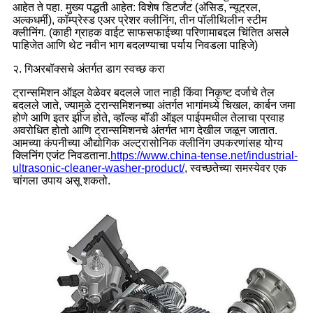
आहेत ते पहा. मुख्य पद्धती आहेत: विशेष डिटर्जंट (अ‍ॅसिड, न्यूट्रल,
अल्कधर्मी), कॉम्प्रेस्ड एअर प्रेशर क्लीनिंग, तीन पॉलीथिलीन स्टीम
क्लीनिंग. (काही ग्राहक वाईट साफसफाईच्या परिणामाबद्दल चिंतित असले
पाहिजेत आणि थेट नवीन भाग बदलण्याचा पर्याय निवडला पाहिजे)
२. गिअरबॉक्सचे अंतर्गत डाग स्वच्छ करा
ट्रान्समिशन ऑइल वेळेवर बदलले जात नाही किंवा निकृष्ट दर्जाचे तेल
बदलले जाते, ज्यामुळे ट्रान्समिशनच्या अंतर्गत भागांमध्ये चिखल, कार्बन जमा
होणे आणि इतर झीज होते, व्हॉल्व्ह बॉडी ऑइल पाईपमधील तेलाचा प्रवाह
अवरोधित होतो आणि ट्रान्समिशनचे अंतर्गत भाग देखील जळून जातात.
आमच्या कंपनीच्या औद्योगिक अल्ट्रासोनिक क्लीनिंग उपकरणांसह योग्य
क्लिनिंग एजंट निवडताना.
https://www.china-tense.net/industrial-
ultrasonic-cleaner-washer-product/
, स्वच्छतेच्या समस्येवर एक
चांगला उपाय असू शकतो.