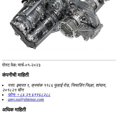
पोस्ट वेळ: मार्च-०१-२०२३
कंपनीची माहिती
पत्ता: इमारत ९, क्रमांक ११८६ फुहाई रोड, जियाडिंग जिल्हा, शांघाय,
२०१८२१ चीन
फोन: +८६ २१ ६९९६८२८८
amy.xu@shtense.com
अधिक माहिती