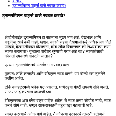
बातम्या
ट्रान्समिशन पार्ट्स कसे स्वच्छ करावे?
ट्रान्समिशन पार्ट्स कसे स्वच्छ करावे?
ऑटोमोबाईल ट्रान्समिशन हा वाहनाचा मुख्य भाग आहे, देखभाल आणि
बदलीचा खर्च कमी नाही. म्हणून, कारने सहसा देखभालीकडे अधिक लक्ष दिले
पाहिजे, देखभालीबद्दल बोलताना, बरेच लोक विचारतात की गिअरबॉक्स कसा
स्वच्छ करायचा? तुम्हाला वारंवार धुण्याची गरज आहे का? स्वच्छतेसाठी
कोणती उपकरणे वापरली जातात?
प्रथम, ट्रान्समिशनचे अंतर्गत भाग स्वच्छ करा.
मुख्यतः टॉर्क कन्व्हर्टर आणि रेडिएटर साफ करणे. पण दोन्ही भाग तुलनेने
कठीण आहेत.
टॉर्क कन्व्हर्टरमध्ये अनेक पट असतात, घाणेरड्या गोष्टी लपवणे सोपे असते,
साफसफाई करताना काळजी घ्या.
रेडिएटरच्या आत बरेच वक्र पाईप्स आहेत, ते साफ करणे सोयीचे नाही, साफ
करणे सोपे नाही, म्हणून साफसफाईची पद्धत खूप महत्वाची आहे.
स्वच्छ करण्याचे अनेक मार्ग आहेत, ते कोणत्या प्रकारचे दुरुस्ती स्टोअर्स