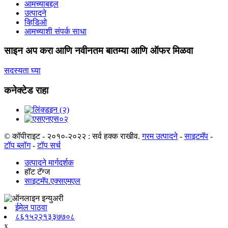
आमच्याबद्दल
उत्पादने
व्हिडिओ
आमच्याशी संपर्क साधा
साइन अप करा आणि नवीनतम बातम्या आणि ऑफर मिळवा
सदस्यता घ्या
कनेक्टेड राहा
© कॉपीराइट - २०१०-२०२२ : सर्व हक्क राखीव.
गरम उत्पादने
-
साइटमॅप
-
टॉप ब्लॉग
-
टॉप सर्च
उत्पादने मार्गदर्शक
हॉट टॅग्ज
साइटमॅप.एक्सएमएल
ईमेल पाठवा
८६१५२२१३३७७०८
x