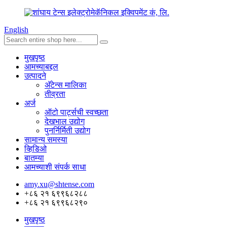
English
मुखपृष्ठ
आमच्याबद्दल
उत्पादने
अ‍ॅटेन्स मालिका
तीव्रता
अर्ज
ऑटो पार्ट्सची स्वच्छता
देखभाल उद्योग
पुनर्निर्मिती उद्योग
सामान्य समस्या
व्हिडिओ
बातम्या
आमच्याशी संपर्क साधा
amy.xu@shtense.com
+८६ २१ ६९९६८२८८
+८६ २१ ६९९६८२९०
मुखपृष्ठ