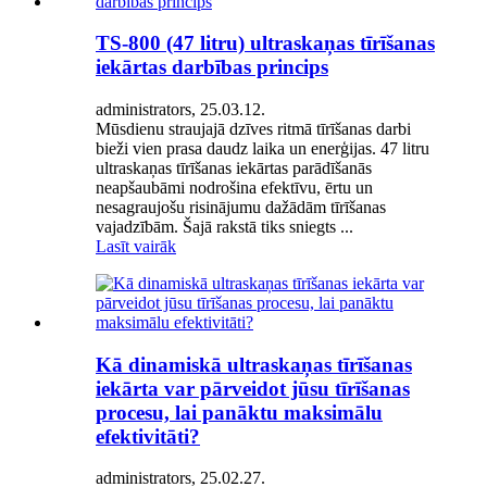
TS-800 (47 litru) ultraskaņas tīrīšanas
iekārtas darbības princips
administrators, 25.03.12.
Mūsdienu straujajā dzīves ritmā tīrīšanas darbi
bieži vien prasa daudz laika un enerģijas. 47 litru
ultraskaņas tīrīšanas iekārtas parādīšanās
neapšaubāmi nodrošina efektīvu, ērtu un
nesagraujošu risinājumu dažādām tīrīšanas
vajadzībām. Šajā rakstā tiks sniegts ...
Lasīt vairāk
Kā dinamiskā ultraskaņas tīrīšanas
iekārta var pārveidot jūsu tīrīšanas
procesu, lai panāktu maksimālu
efektivitāti?
administrators, 25.02.27.