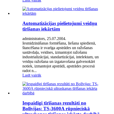
Lasīt vairāk
Automatizācijas pielietojumi veidņu
tīrīšanas iekārtām
administrators, 25.07.2004.
Iesmidzināšanas formēšana, liešana spiedienā,
štancēšana ir svarīga apstrādes un ražošanas
sastāvdaļa, veidnes, izmantojot ražošanu
industrializācijai, standartizācijai, intelektam, un
veidņu ražošana un izgatavošana galvenokārt
notiek, izmantojot apstrādi, apstrādes procesā
radot n...
Lasīt vairāk
Iespaidīgi tīrīšanas rezultāti no
Bolīvijas: TS-3600A rūpnieciskā