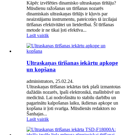
Kāpēc izvēlēties dinamisko ultraskaņas tīrītāju?
Mūsdienu ražošanas un tīrīšanas nozarēs
dinamiskais ultraskaņas tīrītājs ir kļuvis par
neaizstājamu instrumentu, pateicoties tā izcilajai
tīrīšanas efektivitātei un lietderībai. Šī tīrīšanas
metode ir ne tikai ļoti efektīva...
Lasīt vairāk
Ultraskaņas tīrīšanas iekārtu apkope
un kopšana
administrators, 25.02.24.
Ultraskaņas tīrīšanas iekārtas tiek plaši izmantotas
dažādās nozarēs, īpaši elektronikā, mašīnbūvē un
medicīnā. Lai nodrošinātu to stabilu darbību un
pagarinātu kalpošanas laiku, ikdienas apkope un
kopšana ir ļoti svarīga. Mūsdienās redaktors no
Šanhajas...
Lasīt vairāk