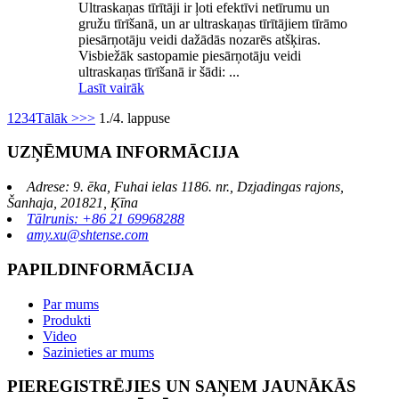
Ultraskaņas tīrītāji ir ļoti efektīvi netīrumu un
gružu tīrīšanā, un ar ultraskaņas tīrītājiem tīrāmo
piesārņotāju veidi dažādās nozarēs atšķiras.
Visbiežāk sastopamie piesārņotāju veidi
ultraskaņas tīrīšanā ir šādi: ...
Lasīt vairāk
1
2
3
4
Tālāk >
>>
1./4. lappuse
UZŅĒMUMA INFORMĀCIJA
Adrese: 9. ēka, Fuhai ielas 1186. nr., Dzjadingas rajons,
Šanhaja, 201821, Ķīna
Tālrunis: +86 21 69968288
amy.xu@shtense.com
PAPILDINFORMĀCIJA
Par mums
Produkti
Video
Sazinieties ar mums
PIEREGISTRĒJIES UN SAŅEM JAUNĀKĀS