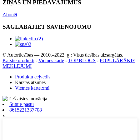
ZIŅAS UN PIEDĀVĀJUMUS
Abonēt
SAGLABĀJIET SAVIENOJUMU
© Autortiesības — 2010.–2022. g.: Visas tiesības aizsargātas.
Karstie produkti
-
Vietnes karte
-
TOP BLOGS
-
POPULĀRĀKIE
MEKLĒJUMI
Produktu ceļvedis
Karstās atzīmes
Vietnes karte.xml
Sūtīt e-pastu
8615221337708
x