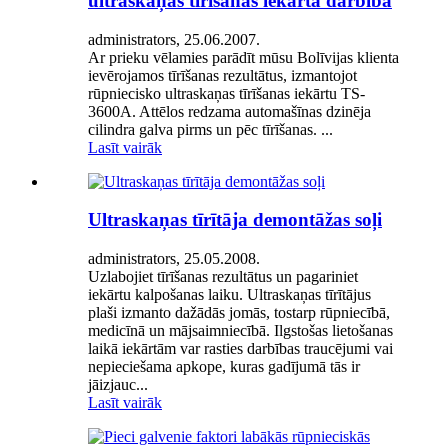
ultraskaņas tīrīšanas iekārta darbībā
administrators, 25.06.2007.
Ar prieku vēlamies parādīt mūsu Bolīvijas klienta
ievērojamos tīrīšanas rezultātus, izmantojot
rūpniecisko ultraskaņas tīrīšanas iekārtu TS-
3600A. Attēlos redzama automašīnas dzinēja
cilindra galva pirms un pēc tīrīšanas. ...
Lasīt vairāk
Ultraskaņas tīrītāja demontāžas soļi
administrators, 25.05.2008.
Uzlabojiet tīrīšanas rezultātus un pagariniet
iekārtu kalpošanas laiku. Ultraskaņas tīrītājus
plaši izmanto dažādās jomās, tostarp rūpniecībā,
medicīnā un mājsaimniecībā. Ilgstošas lietošanas
laikā iekārtām var rasties darbības traucējumi vai
nepieciešama apkope, kuras gadījumā tās ir
jāizjauc...
Lasīt vairāk