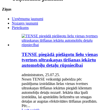
Ziņas
Uzņēmuma jaunumi
Nozares jaunumi
Pieteikums
TENSE piegādā pielāgotu lielu vienas
tvertnes ultraskaņas tīrīšanas iekārtu
automobiļu detaļu rūpniecībai
administrators, 25.07.25.
Nesen TENSE veiksmīgi pabeidza pēc
pasūtījuma izstrādātas lielas vienas tvertnes
ultraskaņas tīrīšanas iekārtas piegādi klientam
automobiļu detaļu nozarē. Iekārta tika īpaši
izstrādāta, lai apstrādātu lielizmēra un smagas
detaļas ar augstas efektivitātes tīrīšanas prasībām.
Pēc...