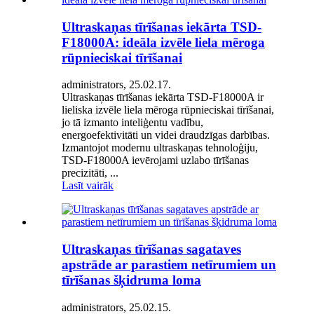
Ultraskaņas tīrīšanas iekārta TSD-
F18000A: ideāla izvēle liela mēroga
rūpnieciskai tīrīšanai
administrators, 25.02.17.
Ultraskaņas tīrīšanas iekārta TSD-F18000A ir
lieliska izvēle liela mēroga rūpnieciskai tīrīšanai,
jo tā izmanto inteliģentu vadību,
energoefektivitāti un videi draudzīgas darbības.
Izmantojot modernu ultraskaņas tehnoloģiju,
TSD-F18000A ievērojami uzlabo tīrīšanas
precizitāti, ...
Lasīt vairāk
Ultraskaņas tīrīšanas sagataves
apstrāde ar parastiem netīrumiem un
tīrīšanas šķidruma loma
administrators, 25.02.15.