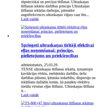
rūpnieciskai un precīzai tīrīšanai. Ultraskaņas
tīrīšanas iekārtu darbības princips Ultraskaņas
tīrīšanas iekārtas darbojas, pārraidot
augstfrekvences ultraskaņas viļņus caur tīru...
Lasīt vairāk
Spriegoti ultraskaņas tīrītāji efektīvai
eļļas noņemšanai: princips,
pielietojums un priekšrocības
administrators, 25.03.29.
TENSE ultraskaņas tīrīšanas iekārta, izmantojot
kavitācijas efektu, mehānisku darbību, tiešu
darbības plūsmu, ķīmisku iedarbību, dispersiju un
iekļūšanu dažādās lomās, lai panāktu efektīvu
metāla virsmas eļļas tīrīšanu. Ultraskaņas tīrīšana
ir...
Lasīt vairāk