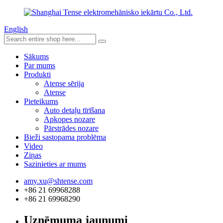
English
Sākums
Par mums
Produkti
Atense sērija
Atense
Pieteikums
Auto detaļu tīrīšana
Apkopes nozare
Pārstrādes nozare
Bieži sastopama problēma
Video
Ziņas
Sazinieties ar mums
amy.xu@shtense.com
+86 21 69968288
+86 21 69968290
Uzņēmuma jaunumi