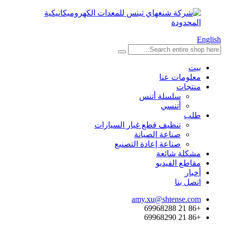
English
بيت
معلومات عنا
منتجات
سلسلة أتنس
أتنسي
طلب
تنظيف قطع غيار السيارات
صناعة الصيانة
صناعة إعادة التصنيع
مشكلة شائعة
مقاطع الفيديو
أخبار
اتصل بنا
amy.xu@shtense.com
+86 21 69968288
+86 21 69968290