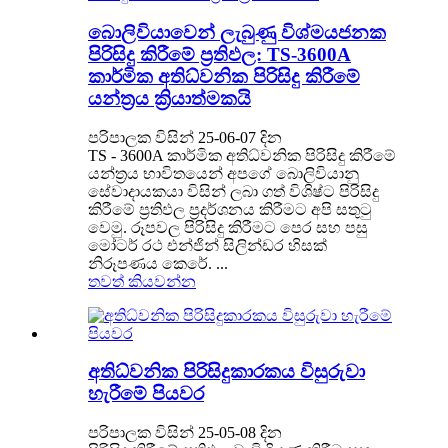
බොලිවියාවෙන් ලැබුණු විශ්මයජනක
පිරිසිදු කිරීමේ ප්‍රතිඵල: TS-3600A
කාර්මික අතිධ්වනික පිරිසිදු කිරීමේ
යන්ත්‍රය ක්‍රියාත්මකයි
පරිපාලක විසින් 25-06-07 දින
TS - 3600A කාර්මික අතිධ්වනික පිරිසිදු කිරීමේ
යන්ත්‍රය භාවිතයෙන් අපගේ බොලිවියානු
සේවාදායකයා විසින් ලබා ගත් විශිෂ්ට පිරිසිදු
කිරීමේ ප්‍රතිඵල ප්‍රදර්ශනය කිරීමට අපි සතුටු
වෙමු. රූපවල පිරිසිදු කිරීමට පෙර සහ පසු
මෝටර් රථ එන්ජින් සිලින්ඩර හිසක්
නිරූපණය කෙරේ. ...
තවත් කියවන්න
අතිධ්වනික පිරිසිදුකාරකය විසුරුවා
හැරීමේ පියවර
පරිපාලක විසින් 25-05-08 දින