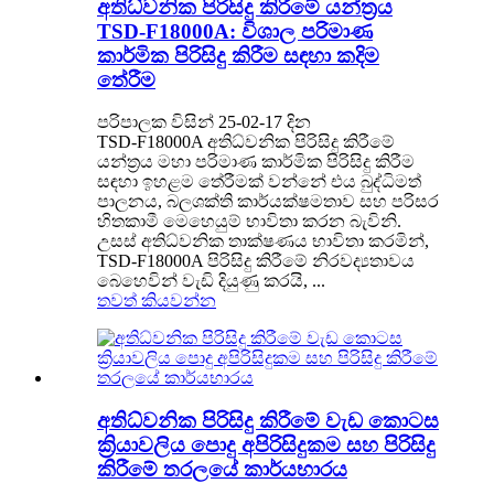
අතිධ්වනික පිරිසිදු කිරීමේ යන්ත්‍රය
TSD-F18000A: විශාල පරිමාණ
කාර්මික පිරිසිදු කිරීම සඳහා කදිම
තේරීම
පරිපාලක විසින් 25-02-17 දින
TSD-F18000A අතිධ්වනික පිරිසිදු කිරීමේ
යන්ත්‍රය මහා පරිමාණ කාර්මික පිරිසිදු කිරීම
සඳහා ඉහළම තේරීමක් වන්නේ එය බුද්ධිමත්
පාලනය, බලශක්ති කාර්යක්ෂමතාව සහ පරිසර
හිතකාමී මෙහෙයුම් භාවිතා කරන බැවිනි.
උසස් අතිධ්වනික තාක්ෂණය භාවිතා කරමින්,
TSD-F18000A පිරිසිදු කිරීමේ නිරවද්‍යතාවය
බෙහෙවින් වැඩි දියුණු කරයි, ...
තවත් කියවන්න
අතිධ්වනික පිරිසිදු කිරීමේ වැඩ කොටස
ක්‍රියාවලිය පොදු අපිරිසිදුකම සහ පිරිසිදු
කිරීමේ තරලයේ කාර්යභාරය