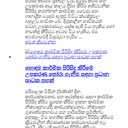
පිරිසිදු කිරීමේ ප්‍රතිඵල වැඩි දියුණු කිරීම සහ
උපකරණ ආයු කාලය දීර්ඝ කිරීම අතිධ්වනික
පිරිසිදු කරන්නන් කාර්මික, වෛද්‍ය සහ
ගෘහාශ්‍රිත යෙදුම් ඇතුළු විවිධ ක්ෂේත්‍රවල
බහුලව භාවිතා වේ. දිගුකාලීන භාවිතයත්
සමඟ, උපකරණවල දෝෂ ඇති විය හැකිය හෝ
නඩත්තු කිරීමට අවශ්‍ය විය හැකිය, එම
අවස්ථාවේදී විසුරුවා හැරීම ...
තවත් කියවන්න
හොඳම කාර්මික පිරිසිදු කිරීමේ
උපකරණ තෝරා ගැනීම සඳහා ප්‍රධාන
සාධක පහක්
පරිපාලක විසින් 25-05-07 දින
කාර්යක්ෂමතාව සහ ආරක්ෂාව සඳහා කාර්මික
පිරිසිදු කිරීම ප්‍රශස්ත කිරීම නූතන කාර්මික
නිෂ්පාදනයේදී, කාර්යක්ෂමතාව, නිෂ්පාදන
ගුණාත්මකභාවය සහ පාරිසරික ප්‍රමිතීන්ට
අනුකූල වීම සහතික කිරීම සඳහා පිරිසිදු කිරීමේ
ක්‍රියාවලීන් තීරණාත්මක කාර්යභාරයක් ඉටු
කරයි. නිවැරදි කාර්මික පිරිසිදු කිරීමේ