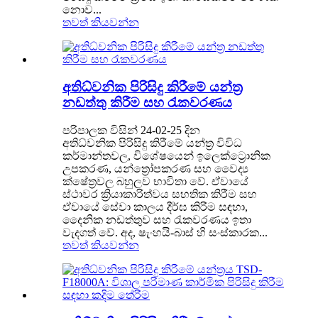
නොව...
තවත් කියවන්න
අතිධ්වනික පිරිසිදු කිරීමේ යන්ත්‍ර
නඩත්තු කිරීම සහ රැකවරණය
පරිපාලක විසින් 24-02-25 දින
අතිධ්වනික පිරිසිදු කිරීමේ යන්ත්‍ර විවිධ
කර්මාන්තවල, විශේෂයෙන් ඉලෙක්ට්‍රොනික
උපකරණ, යන්ත්‍රෝපකරණ සහ වෛද්‍ය
ක්ෂේත්‍රවල බහුලව භාවිතා වේ. ඒවායේ
ස්ථාවර ක්‍රියාකාරිත්වය සහතික කිරීම සහ
ඒවායේ සේවා කාලය දීර්ඝ කිරීම සඳහා,
දෛනික නඩත්තුව සහ රැකවරණය ඉතා
වැදගත් වේ. අද, ෂැංහයි-බාස් හි සංස්කාරක...
තවත් කියවන්න