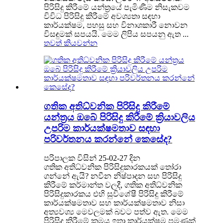
පිරිසිදු කිරීමේ යන්ත්‍රයේ පැමිණීම නිසැකවම
විවිධ පිරිසිදු කිරීමේ අවශ්‍යතා සඳහා
කාර්යක්ෂම, පහසු සහ විනාශකාරී නොවන
විසඳුමක් සපයයි. මෙම ලිපිය සපයනු ඇත ...
තවත් කියවන්න
ගතික අතිධ්වනික පිරිසිදු කිරීමේ
යන්ත්‍රය ඔබේ පිරිසිදු කිරීමේ ක්‍රියාවලිය
උපරිම කාර්යක්ෂමතාව සඳහා
පරිවර්තනය කරන්නේ කෙසේද?
පරිපාලක විසින් 25-02-27 දින
ගතික අතිධ්වනික පිරිසිදුකාරකයක් තෝරා
ගන්නේ ඇයි? නවීන නිෂ්පාදන සහ පිරිසිදු
කිරීමේ කර්මාන්ත වලදී, ගතික අතිධ්වනික
පිරිසිදුකාරකය එහි සුවිශේෂී පිරිසිදු කිරීමේ
කාර්යක්ෂමතාව සහ කාර්යක්ෂමතාව නිසා
අත්‍යවශ්‍ය මෙවලමක් බවට පත්ව ඇත. මෙම
පිරිසිදු කිරීමේ ක්‍රමය ඉතා කාර්යක්ෂම පමණක්