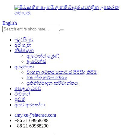
English
මුල් පිටුව
අපි ගැන
නිෂ්පාදන
ඇටෙන්ස් ශ්‍රේණි
ඇටෙන්ස්
අයදුම්පත
වාහන අමතර කොටස් පිරිසිදු කිරීම
නඩත්තු කර්මාන්තය
ප්‍රතිනිෂ්පාදන කර්මාන්තය
පොදු ගැටළුව
වීඩියෝ
පුවත්
අපව අමතන්න
amy.xu@shtense.com
+86 21 69968288
+86 21 69968290