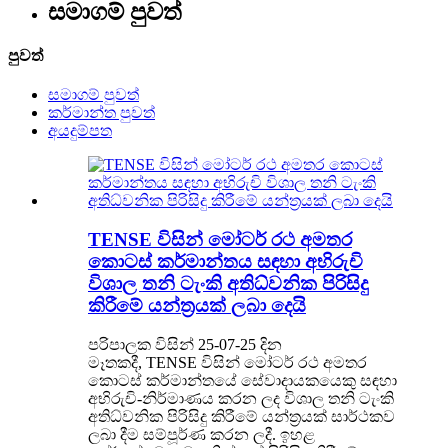
සමාගම් පුවත්
පුවත්
සමාගම් පුවත්
කර්මාන්ත පුවත්
අයදුම්පත
TENSE විසින් මෝටර් රථ අමතර
කොටස් කර්මාන්තය සඳහා අභිරුචි
විශාල තනි ටැංකි අතිධ්වනික පිරිසිදු
කිරීමේ යන්ත්‍රයක් ලබා දෙයි
පරිපාලක විසින් 25-07-25 දින
මෑතකදී, TENSE විසින් මෝටර් රථ අමතර
කොටස් කර්මාන්තයේ සේවාදායකයෙකු සඳහා
අභිරුචි-නිර්මාණය කරන ලද විශාල තනි ටැංකි
අතිධ්වනික පිරිසිදු කිරීමේ යන්ත්‍රයක් සාර්ථකව
ලබා දීම සම්පූර්ණ කරන ලදී. ඉහළ