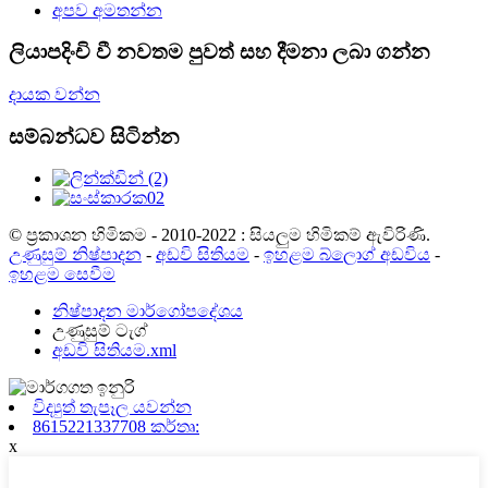
අපව අමතන්න
ලියාපදිංචි වී නවතම පුවත් සහ දීමනා ලබා ගන්න
දායක වන්න
සම්බන්ධව සිටින්න
© ප්‍රකාශන හිමිකම - 2010-2022 : සියලුම හිමිකම් ඇවිරිණි.
උණුසුම් නිෂ්පාදන
-
අඩවි සිතියම
-
ඉහළම බ්ලොග් අඩවිය
-
ඉහළම සෙවීම
නිෂ්පාදන මාර්ගෝපදේශය
උණුසුම් ටැග්
අඩවි සිතියම.xml
විද්‍යුත් තැපෑල යවන්න
8615221337708 කර්තෘ:
x