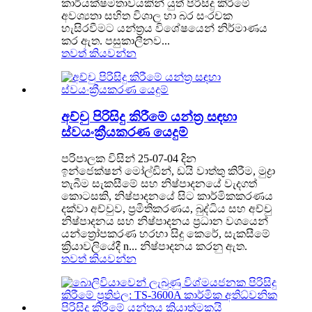
කාර්යක්ෂමතාවයකින් යුත් පිරිසිදු කිරීමේ
අවශ්‍යතා සහිත විශාල හා බර සංරචක
හැසිරවීමට යන්ත්‍රය විශේෂයෙන් නිර්මාණය
කර ඇත. පසුකාලීනව...
තවත් කියවන්න
අච්චු පිරිසිදු කිරීමේ යන්ත්‍ර සඳහා
ස්වයංක්‍රීයකරණ යෙදුම්
පරිපාලක විසින් 25-07-04 දින
ඉන්ජෙක්ෂන් මෝල්ඩින්, ඩයි වාත්තු කිරීම, මුද්‍රා
තැබීම සැකසීමේ සහ නිෂ්පාදනයේ වැදගත්
කොටසකි, නිෂ්පාදනයේ සිට කාර්මිකකරණය
දක්වා අච්චුව, ප්‍රමිතිකරණය, බුද්ධිය සහ අච්චු
නිෂ්පාදනය සහ නිෂ්පාදනය ප්‍රධාන වශයෙන්
යන්ත්‍රෝපකරණ හරහා සිදු කෙරේ, සැකසීමේ
ක්‍රියාවලියේදී n... නිෂ්පාදනය කරනු ඇත.
තවත් කියවන්න