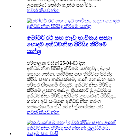
උපකරණ තෝරා ගැනීම සහ මම...
තවත් කියවන්න
මෝටර් රථ සහ නැව් භාවිතය සඳහා
හොඳම අතිධ්වනික පිරිසිදු කිරීමේ
යන්ත්‍ර
පරිපාලක විසින් 25-04-03 දින
අතිධ්වනික පිරිසිදු කිරීමේ යන්ත්‍රවල බලය
සොයා ගන්න. කාර්මික සහ නිරවද්‍ය පිරිසිදු
කිරීම සඳහා කාර්යක්ෂම, හානි නොවන සහ
පරිසර හිතකාමී විසඳුම්. අතිධ්වනික පිරිසිදු
කිරීමේ උපකරණවල ක්‍රියාකාරී මූලධර්මය
අතිධ්වනික පිරිසිදු කිරීමේ උපකරණ පිරිසිදු...
හරහා අධි-සංඛ්‍යාත අතිධ්වනික තරංග
සම්ප්‍රේෂණය කිරීමෙන් ක්‍රියාත්මක වේ.
තවත් කියවන්න