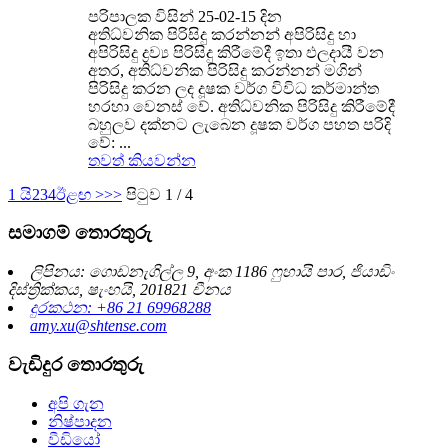
පරිපාලක විසින් 25-02-15 දින
අතිධ්වනික පිරිසිදු කරන්නන් අපිරිසිදු හා
අපිරිසිදු ද්‍රව්‍ය පිරිසිදු කිරීමේදී ඉතා ඵලදායී වන
අතර, අතිධ්වනික පිරිසිදු කරන්නන් මගින්
පිරිසිදු කරන ලද දූෂක වර්ග විවිධ කර්මාන්ත
හරහා වෙනස් වේ. අතිධ්වනික පිරිසිදු කිරීමේදී
බහුලව දක්නට ලැබෙන දූෂක වර්ග පහත පරිදි
වේ: ...
තවත් කියවන්න
1 යි
2
3
4
ඊළඟ >
>>
පිටුව 1 / 4
සමාගම් තොරතුරු
ලිපිනය: ගොඩනැගිල්ල 9, අංක 1186 ෆුහායි පාර, ජියාඩිං
දිස්ත්‍රික්කය, ෂැංහයි, 201821 චීනය
දුරකථන: +86 21 69968288
amy.xu@shtense.com
වැඩිදුර තොරතුරු
අපි ගැන
නිෂ්පාදන
වීඩියෝ