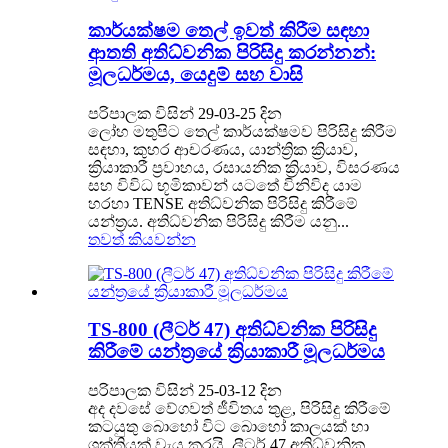
කාර්යක්ෂම තෙල් ඉවත් කිරීම සඳහා
ආතති අතිධ්වනික පිරිසිදු කරන්නන්:
මූලධර්මය, යෙදුම් සහ වාසි
පරිපාලක විසින් 29-03-25 දින
ලෝහ මතුපිට තෙල් කාර්යක්ෂමව පිරිසිදු කිරීම
සඳහා, කුහර ආචරණය, යාන්ත්‍රික ක්‍රියාව,
ක්‍රියාකාරී ප්‍රවාහය, රසායනික ක්‍රියාව, විසරණය
සහ විවිධ භූමිකාවන් යටතේ විනිවිද යාම
හරහා TENSE අතිධ්වනික පිරිසිදු කිරීමේ
යන්ත්‍රය. අතිධ්වනික පිරිසිදු කිරීම යනු...
තවත් කියවන්න
TS-800 (ලීටර් 47) අතිධ්වනික පිරිසිදු
කිරීමේ යන්ත්‍රයේ ක්‍රියාකාරී මූලධර්මය
පරිපාලක විසින් 25-03-12 දින
අද දවසේ වේගවත් ජීවිතය තුළ, පිරිසිදු කිරීමේ
කටයුතු බොහෝ විට බොහෝ කාලයක් හා
ශක්තියක් වැය කරයි. ලීටර් 47 අතිධ්වනික