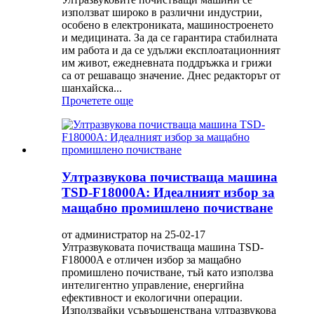
използват широко в различни индустрии,
особено в електрониката, машиностроенето
и медицината. За да се гарантира стабилната
им работа и да се удължи експлоатационният
им живот, ежедневната поддръжка и грижи
са от решаващо значение. Днес редакторът от
шанхайска...
Прочетете още
Ултразвукова почистваща машина
TSD-F18000A: Идеалният избор за
мащабно промишлено почистване
от администратор на 25-02-17
Ултразвуковата почистваща машина TSD-
F18000A е отличен избор за мащабно
промишлено почистване, тъй като използва
интелигентно управление, енергийна
ефективност и екологични операции.
Използвайки усъвършенствана ултразвукова