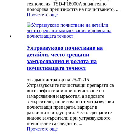
технология, TSD-F18000A значително
подобрява прецизността на почистването, ...
Прочетете още
Ултразвуково почистване на
детайли, често срещани
замърсявания и ролята на
почистващата течност
от администратор на 25-02-15
Ултразвуковите почистващи препарати са
високоефективни при почистване на
замърсявания и мръсотия, а видовете
замърсители, почиствани от ултразвукови
почистващи препарати, варират в
различните индустрии. Често срещаните
видове замърсители при ултразвуковото
почистване са следните: ...
Прочетете още