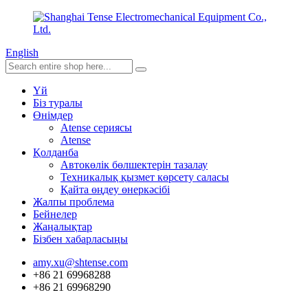
English
Үй
Біз туралы
Өнімдер
Atense сериясы
Atense
Қолданба
Автокөлік бөлшектерін тазалау
Техникалық қызмет көрсету саласы
Қайта өңдеу өнеркәсібі
Жалпы проблема
Бейнелер
Жаңалықтар
Бізбен хабарласыңы
amy.xu@shtense.com
+86 21 69968288
+86 21 69968290