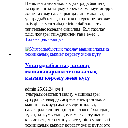
Неліктен динамикалық ультрадыбыстық
тазартқышты таңдау керек? Заманауи өндіріс
және тазалау салаларында динамикалық
ультрадыбыстық тазартқыш ерекше тазалау
тиімділігі мен тиімділігіне байланысты
таптырмас құралға айналды. Бұл тазалау
әдісі жоғары тиімділікпен ғана емес...
Толығырақ оқыңыз
Ультрадыбыстық тазалау
машиналарына техникалық
қызмет көрсету және күту
admin 25.02.24 күні
Ультрадыбыстық тазалау машиналары
әртүрлі салаларда, әсіресе электроникада,
машина жасауда және медициналық
салаларда кеңінен қолданылады. Олардың
тұрақты жұмысын қамтамасыз ету және
қызмет ету мерзімін ұзарту үшін күнделікті
техникалық қызмет көрсету және күтім өте