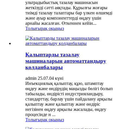
ультрадыбыстық тазалау машинасын
жеткізуді сәтті аяқтады. Құрылғы жоғары
тиімді тазалау талаптары бар үлкен өлшемді
және ауыр компоненттерді өңдеу үшін
арнайы жасалған. Өткеннен кейін...
Толығырақ оқыңыз
Қалыптарды тазалау
машиналарын автоматтандыру
қолданбалары
admin 25.07.04 күні
Инъекциялық қалыптау, құю, штамптау
өңдеу және өндірудің маңызды бөлігі болып
табылады, өндірісті индустрияландыру,
стандарттау, барлау үшін пайдалану арқылы
қалыптау және қалыптау және өндіріс
негізінен өңдеу арқылы жасалады, өңдеу
процесінде н ...
Толығырақ оқыңыз