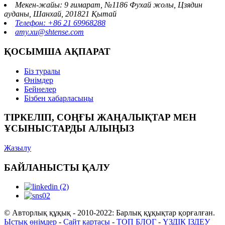
Мекен-жайы: 9 ғимарат, №1186 Фухай жолы, Цзядин
ауданы, Шанхай, 201821 Қытай
Телефон: +86 21 69968288
amy.xu@shtense.com
ҚОСЫМША АҚПАРАТ
Біз туралы
Өнімдер
Бейнелер
Бізбен хабарласыңы
ТІРКЕЛІП, СОҢҒЫ ЖАҢАЛЫҚТАР МЕН
ҰСЫНЫСТАРДЫ АЛЫҢЫЗ
Жазылу
БАЙЛАНЫСТЫ ҚАЛУ
© Авторлық құқық - 2010-2022: Барлық құқықтар қорғалған.
Ыстық өнімдер
-
Сайт картасы
-
ТОП БЛОГ
-
ҮЗДІК ІЗДЕУ