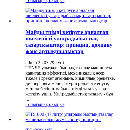
Толығырақ оқыңыз
Майды тиімді кетіруге арналған
шиеленісті ультрадыбыстық
тазартқыштар: принцип, қолдану
және артықшылықтар
admin 25.03.29 күні
TENSE ультрадыбыстық тазалау машинасы
кавитация эффектісі, механикалық әсер,
тікелей әрекет ағынына, химиялық әрекетке,
дисперсияға және әртүрлі рөлдерге енуге,
металл бетінің майын тиімді тазалауға қол
жеткізу үшін. Ультрадыбыстық тазалау - бұл
...
Толығырақ оқыңыз