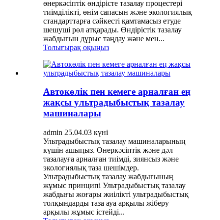
өнеркәсіптік өндірісте тазалау процестері
тиімділікті, өнім сапасын және экологиялық
стандарттарға сәйкесті қамтамасыз етуде
шешуші рөл атқарады. Өндірістік тазалау
жабдығын дұрыс таңдау және мен...
Толығырақ оқыңыз
Автокөлік пен кемеге арналған ең
жақсы ультрадыбыстық тазалау
машиналары
admin 25.04.03 күні
Ультрадыбыстық тазалау машиналарының
күшін ашыңыз. Өнеркәсіптік және дәл
тазалауға арналған тиімді, зиянсыз және
экологиялық таза шешімдер.
Ультрадыбыстық тазалау жабдығының
жұмыс принципі Ультрадыбыстық тазалау
жабдығы жоғары жиілікті ультрадыбыстық
толқындарды таза ауа арқылы жіберу
арқылы жұмыс істейді...