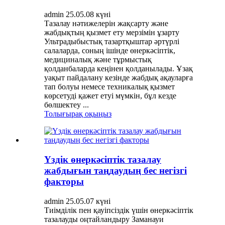
admin 25.05.08 күні
Тазалау нәтижелерін жақсарту және
жабдықтың қызмет ету мерзімін ұзарту
Ультрадыбыстық тазартқыштар әртүрлі
салаларда, соның ішінде өнеркәсіптік,
медициналық және тұрмыстық
қолданбаларда кеңінен қолданылады. Ұзақ
уақыт пайдалану кезінде жабдық ақауларға
тап болуы немесе техникалық қызмет
көрсетуді қажет етуі мүмкін, бұл кезде
бөлшектеу ...
Толығырақ оқыңыз
Үздік өнеркәсіптік тазалау
жабдығын таңдаудың бес негізгі
факторы
admin 25.05.07 күні
Тиімділік пен қауіпсіздік үшін өнеркәсіптік
тазалауды оңтайландыру Заманауи