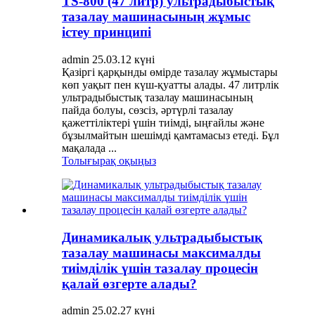
TS-800 (47 литр) ультрадыбыстық
тазалау машинасының жұмыс
істеу принципі
admin 25.03.12 күні
Қазіргі қарқынды өмірде тазалау жұмыстары
көп уақыт пен күш-қуатты алады. 47 литрлік
ультрадыбыстық тазалау машинасының
пайда болуы, сөзсіз, әртүрлі тазалау
қажеттіліктері үшін тиімді, ыңғайлы және
бұзылмайтын шешімді қамтамасыз етеді. Бұл
мақалада ...
Толығырақ оқыңыз
Динамикалық ультрадыбыстық
тазалау машинасы максималды
тиімділік үшін тазалау процесін
қалай өзгерте алады?
admin 25.02.27 күні