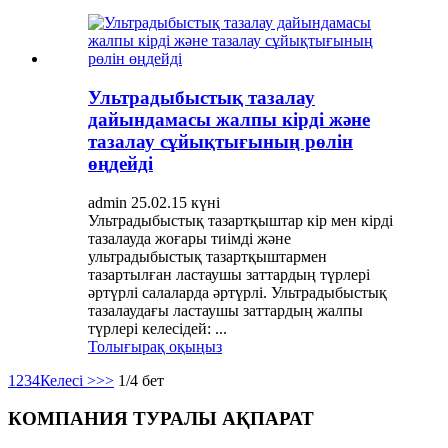
Ультрадыбыстық тазалау
дайындамасы жалпы кірді және
тазалау сұйықтығының рөлін
өңдейді
admin 25.02.15 күні
Ультрадыбыстық тазартқыштар кір мен кірді
тазалауда жоғары тиімді және
ультрадыбыстық тазартқыштармен
тазартылған ластаушы заттардың түрлері
әртүрлі салаларда әртүрлі. Ультрадыбыстық
тазалаудағы ластаушы заттардың жалпы
түрлері келесідей: ...
Толығырақ оқыңыз
1
2
3
4
Келесі >
>>
1/4 бет
КОМПАНИЯ ТУРАЛЫ АҚПАРАТ