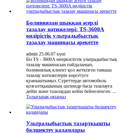
Боливиядан шыққан әсерлі
тазалау нәтижелері: TS-3600A
өндірістік ультрадыбыстық
тазалау машинасы әрекетте
admin 25.06.07 күні
Біз TS - 3600A өнеркәсіптік ультрадыбыстық
тазалау машинасын пайдаланып,
боливиялық клиент қол жеткізген тамаша
тазалау нәтижелерін көрсетуге
қуаныштымыз. Суреттерде автомобиль
қозғалтқышының цилиндр басы тазалауға
дейін және тазалаудан кейін бейнеленген. ...
Толығырақ оқыңыз
Ультрадыбыстық тазартқышты
бөлшектеу қадамдары