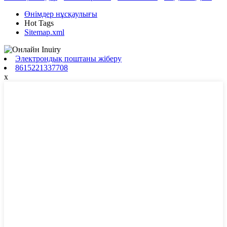
Өнімдер нұсқаулығы
Hot Tags
Sitemap.xml
Электрондық поштаны жіберу
8615221337708
x