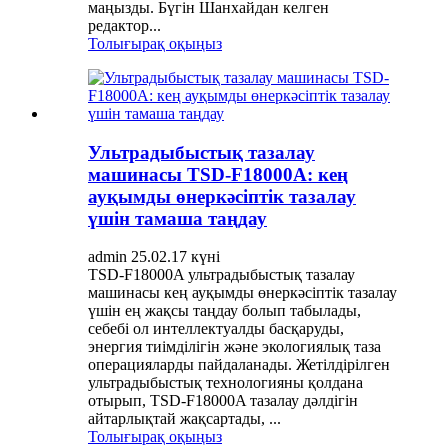
маңызды. Бүгін Шанхайдан келген
редактор...
Толығырақ оқыңыз
Ультрадыбыстық тазалау
машинасы TSD-F18000A: кең
ауқымды өнеркәсіптік тазалау
үшін тамаша таңдау
admin 25.02.17 күні
TSD-F18000A ультрадыбыстық тазалау
машинасы кең ауқымды өнеркәсіптік тазалау
үшін ең жақсы таңдау болып табылады,
себебі ол интеллектуалды басқаруды,
энергия тиімділігін және экологиялық таза
операцияларды пайдаланады. Жетілдірілген
ультрадыбыстық технологияны қолдана
отырып, TSD-F18000A тазалау дәлдігін
айтарлықтай жақсартады, ...
Толығырақ оқыңыз