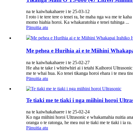
na te kaiwhakahaere i te 25-03-12
I roto i te tere tere o tenei ra, he maha nga wa me te kah
momo hiahia horoi. Ka whakaratohia e tenei tuhinga ...
Pānuitia atu
Me pehea e Hurihia ai e te Miihini Whaka
na te kaiwhakahaere i te 25-02-27
He aha te take i whiriwhiri ai i tetahi Kaihoroi Ultrasoni
me te whai hua. Ko tenei tikanga horoi ehara i te mea tin
Pānuitia atu
Te tiaki me te tiaki i nga miihini horoi Ultra
na te kaiwhakahaere i te 25-02-24
Ko nga miihini horoi Ultrasonic e whakamahia nuitia ana
oranga o te ratonga, he mea nui te tiaki me te tiaki i ia ra. 
Pānuitia atu