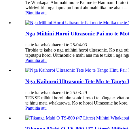
Te Whakapai Ahumahi mo te Pai me te Haumaru I roto i ng
whiriwhiri i nga taputapu horoi ahumahi tika me ahau ...
Pānuitia atu
Nga Miihini Horoi Ultrasonic Pai mo te M
na te kaiwhakahaere i te 25-04-03
Tirohia te kaha o nga miihini horoi ultrasonic. Ko nga o
taputapu horoi Ultrasonic e mahi ana ma te tuku i nga nga
Pānuitia atu
Nga Kaihoroi Ultrasonic Tete Mo te Tango
na te kaiwhakahaere i te 25-03-29
TENSE mīhini horoi ultrasonic i roto i te pānga cavitation
te hinu mata whakarewa. Ko te horoi Ultrasonic he kore..
Pānuitia atu
Tikanga Mahi O TS-800 (47 Litres) Miihin