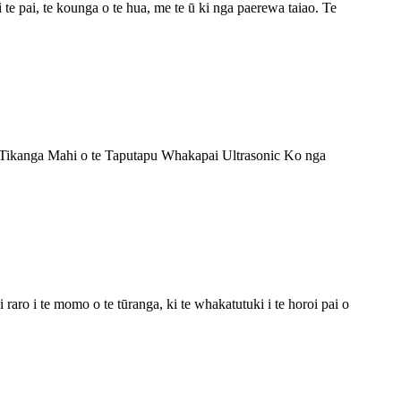
e pai, te kounga o te hua, me te ū ki nga paerewa taiao. Te
ika. Tikanga Mahi o te Taputapu Whakapai Ultrasonic Ko nga
 raro i te momo o te tūranga, ki te whakatutuki i te horoi pai o