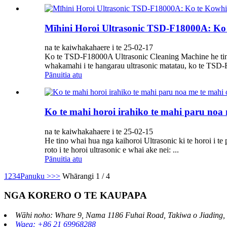
Mīhini Horoi Ultrasonic TSD-F18000A: Ko
na te kaiwhakahaere i te 25-02-17
Ko te TSD-F18000A Ultrasonic Cleaning Machine he tino 
whakamahi i te hangarau ultrasonic matatau, ko te TSD-F1
Pānuitia atu
Ko te mahi horoi irahiko te mahi paru noa 
na te kaiwhakahaere i te 25-02-15
He tino whai hua nga kaihoroi Ultrasonic ki te horoi i 
roto i te horoi ultrasonic e whai ake nei: ...
Pānuitia atu
1
2
3
4
Panuku >
>>
Whārangi 1 / 4
NGA KORERO O TE KAUPAPA
Wāhi noho: Whare 9, Nama 1186 Fuhai Road, Takiwa o Jiading
Waea: +86 21 69968288