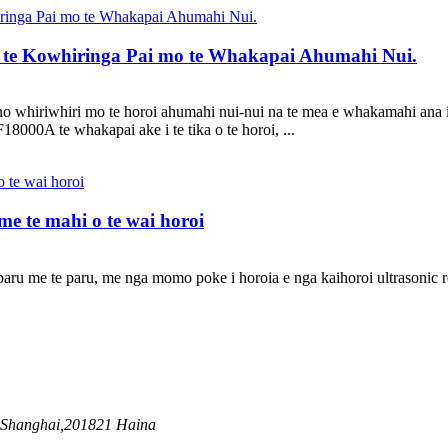
 te Kowhiringa Pai mo te Whakapai Ahumahi Nui.
whiriwhiri mo te horoi ahumahi nui-nui na te mea e whakamahi ana i 
8000A te whakapai ake i te tika o te horoi, ...
me te mahi o te wai horoi
te paru me te paru, me nga momo poke i horoia e nga kaihoroi ultrasoni
, Shanghai,201821 Haina