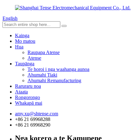
English
Kainga
Mo matou
Hua
Raupapa Atense
Atense
Taupānga
Te horoi i nga waahanga aunoa
Ahumahi Tiaki
Ahumahi Remanufacturing
Raruraru noa
Ataata
Rongorongo
Whakapā mai
amy.xu@shtense.com
+86 21 69968288
+86 21 69968290
Nga korero a te Kamupene