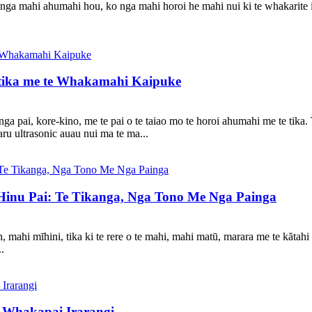
a mahi ahumahi hou, ko nga mahi horoi he mahi nui ki te whakarite i t
otika me te Whakamahi Kaipuke
tinga pai, kore-kino, me te pai o te taiao mo te horoi ahumahi me te t
ru ultrasonic auau nui ma te ma...
 Hinu Pai: Te Tikanga, Nga Tono Me Nga Painga
, mahi mīhini, tika ki te rere o te mahi, mahi matū, marara me te kătahi i
.
i Whakapai Irarangi