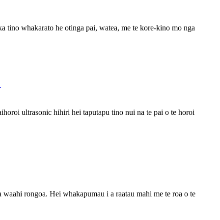
ta ka tino whakarato he otinga pai, watea, me te kore-kino mo nga
？
oroi ultrasonic hihiri hei taputapu tino nui na te pai o te horoi
ga waahi rongoa. Hei whakapumau i a raatau mahi me te roa o te