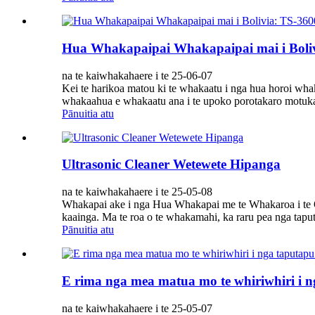
Hua Whakapaipai Whakapaipai mai i Bolivi
na te kaiwhakahaere i te 25-06-07
Kei te harikoa matou ki te whakaatu i nga hua horoi wha
whakaahua e whakaatu ana i te upoko porotakaro motuka m
Pānuitia atu
Ultrasonic Cleaner Wetewete Hipanga
na te kaiwhakahaere i te 25-05-08
Whakapai ake i nga Hua Whakapai me te Whakaroa i te O
kaainga. Ma te roa o te whakamahi, ka raru pea nga taputa
Pānuitia atu
E rima nga mea matua mo te whiriwhiri i 
na te kaiwhakahaere i te 25-05-07