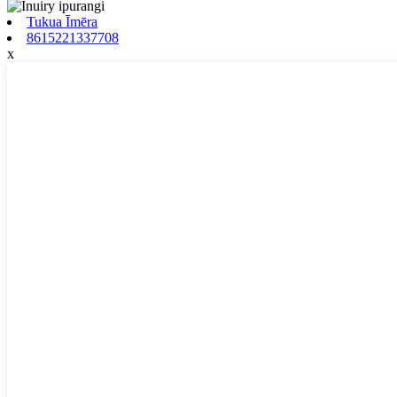
Tukua Īmēra
8615221337708
x