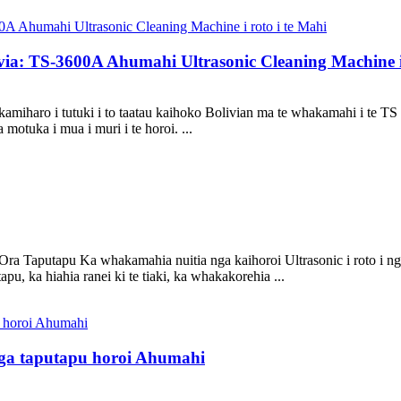
a: TS-3600A Ahumahi Ultrasonic Cleaning Machine i 
kamiharo i tutuki i to taatau kaihoko Bolivian ma te whakamahi i te T
otuka i mua i muri i te horoi. ...
ra Taputapu Ka whakamahia nuitia nga kaihoroi Ultrasonic i roto i n
pu, ka hiahia ranei ki te tiaki, ka whakakorehia ...
nga taputapu horoi Ahumahi