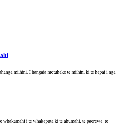
ahi
aahanga miihini. I hangaia motuhake te miihini ki te hapai i nga
e whakamahi i te whakaputa ki te ahumahi, te paerewa, te