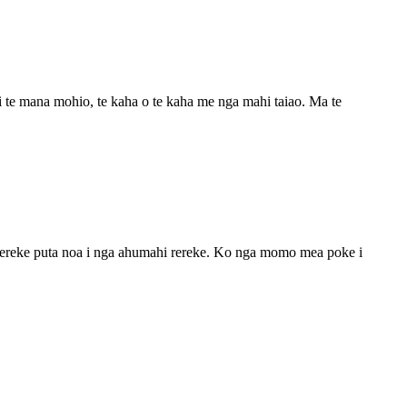
te mana mohio, te kaha o te kaha me nga mahi taiao. Ma te
c rereke puta noa i nga ahumahi rereke. Ko nga momo mea poke i