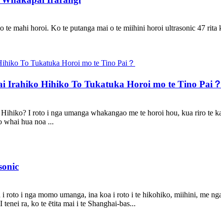
a o te mahi horoi. Ko te putanga mai o te miihini horoi ultrasonic 47 ri
pai Irahiko Hihiko To Tukatuka Horoi mo te Tino Pai
c Hihiko? I roto i nga umanga whakangao me te horoi hou, kua riro te kaih
o whai hua noa ...
sonic
 i roto i nga momo umanga, ina koa i roto i te hikohiko, miihini, me n
I tenei ra, ko te ētita mai i te Shanghai-bas...