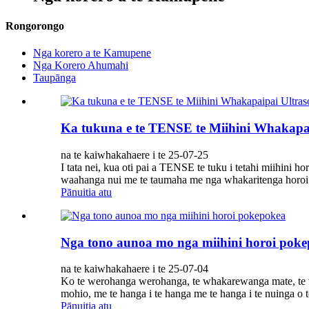
Rongorongo
Nga korero a te Kamupene
Nga Korero Ahumahi
Taupānga
Ka tukuna e te TENSE te Miihini Whakapa
na te kaiwhakahaere i te 25-07-25
I tata nei, kua oti pai a TENSE te tuku i tetahi miihini h
waahanga nui me te taumaha me nga whakaritenga horoi t
Pānuitia atu
Nga tono aunoa mo nga miihini horoi pok
na te kaiwhakahaere i te 25-07-04
Ko te werohanga werohanga, te whakarewanga mate, te ta
mohio, me te hanga i te hanga me te hanga i te nuinga o te
Pānuitia atu