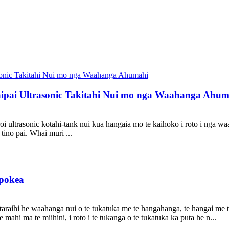
ipai Ultrasonic Takitahi Nui mo nga Waahanga Ahum
oroi ultrasonic kotahi-tank nui kua hangaia mo te kaihoko i roto i nga w
ino pai. Whai muri ...
epokea
raihi he waahanga nui o te tukatuka me te hangahanga, te hangai me t
 mahi ma te miihini, i roto i te tukanga o te tukatuka ka puta he n...