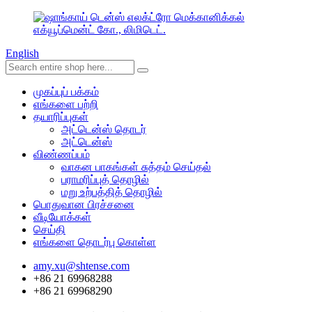
English
முகப்புப் பக்கம்
எங்களை பற்றி
தயாரிப்புகள்
அட்டென்ஸ் தொடர்
அட்டென்ஸ்
விண்ணப்பம்
வாகன பாகங்கள் சுத்தம் செய்தல்
பராமரிப்புத் தொழில்
மறு உற்பத்தித் தொழில்
பொதுவான பிரச்சனை
வீடியோக்கள்
செய்தி
எங்களை தொடர்பு கொள்ள
amy.xu@shtense.com
+86 21 69968288
+86 21 69968290