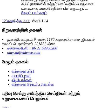
அல்ட்ராசோனிக் சுத்தம் செய்வதில் பொதுவான
வகையான மாசுபடுத்திகள் பின்வருமாறு: ...
மேலும் படிக்கவும்
1
2
3
4
அடுத்து >
>>
பக்கம் 1 / 4
நிறுவனத்தின் தகவல்
முகவரி: கட்டிடம் 9, எண். 1186 ஃபுஹாய் சாலை, ஜியாடிங்
மாவட்டம், ஷாங்காய், 201821 சீனா
தொலைபேசி: +86 21 69968288
amy.xu@shtense.com
மேலும் தகவல்
எங்களை பற்றி
தயாரிப்புகள்
வீடியோக்கள்
எங்களை தொடர்பு கொள்ள
பதிவு செய்து சமீபத்திய செய்திகள் மற்றும்
சலுகைகளைப் பெறுங்கள்