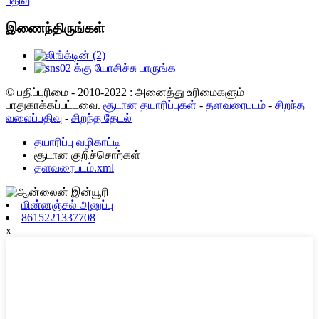
பதிவு
இணைந்திருங்கள்
© பதிப்புரிமை - 2010-2022 : அனைத்து உரிமைகளும்
பாதுகாக்கப்பட்டவை.
சூடான தயாரிப்புகள்
-
தளவரைபடம்
-
சிறந்த
வலைப்பதிவு
-
சிறந்த தேடல்
தயாரிப்பு வழிகாட்டி
சூடான குறிச்சொற்கள்
தளவரைபடம்.xml
மின்னஞ்சல் அனுப்பு
8615221337708
x