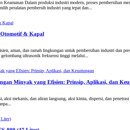
an Keamanan Dalam produksi industri modern, proses pembersihan mema
lih peralatan pembersih industri yang tepat dan...
 Otomotif & Kapal
sien, aman, dan ramah lingkungan untuk pembersihan industri dan presi
gelombang ultrasonik frekuensi tinggi melalui...
ngan Minyak yang Efisien: Prinsip, Aplikasi, dan Ke
, aksi mekanis, dan aliran langsung, aksi kimia, dispersi, dan penetr
npa...
S-800 (47 Liter)