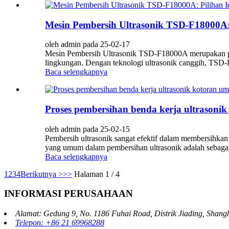
Mesin Pembersih Ultrasonik TSD-F18000A: 
oleh admin pada 25-02-17
Mesin Pembersih Ultrasonik TSD-F18000A merupakan pili
lingkungan. Dengan teknologi ultrasonik canggih, TSD-F
Baca selengkapnya
Proses pembersihan benda kerja ultrasoni
oleh admin pada 25-02-15
Pembersih ultrasonik sangat efektif dalam membersihkan 
yang umum dalam pembersihan ultrasonik adalah sebagai b
Baca selengkapnya
1
2
3
4
Berikutnya >
>>
Halaman 1 / 4
INFORMASI PERUSAHAAN
Alamat: Gedung 9, No. 1186 Fuhai Road, Distrik Jiading, Shang
Telepon: +86 21 69968288