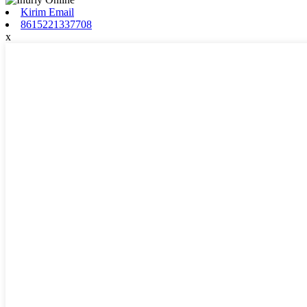
Kirim Email
8615221337708
x