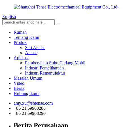
English
Rumah
Tentang Kami
Produk
Seri Atense
Atense
Aplikasi
Pembersihan Suku Cadang Mobil
Industri Pemeliharaan
Industri Remanufaktur
Masalah Umum
Video
Berita
Hubungi kami
amy.xu@shtense.com
+86 21 69968288
+86 21 69968290
Berita Perusahaan