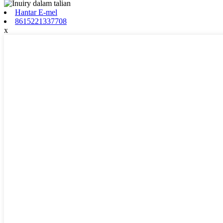
Hantar E-mel
8615221337708
x