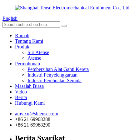
English
Rumah
Tentang Kami
Produk
Siri Atense
Atense
Permohonan
Pembersihan Alat Ganti Kereta
Industri Penyelenggaraan
Industri Pembuatan Semula
Masalah Biasa
Video
Berita
Hubungi Kami
amy.xu@shtense.com
+86 21 69968288
+86 21 69968290
Berita Syarikat