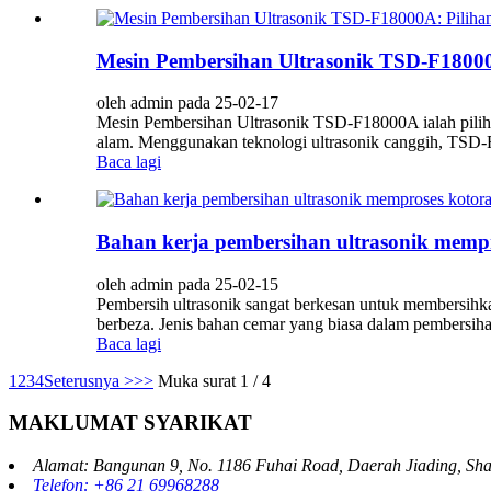
Mesin Pembersihan Ultrasonik TSD-F18000A
oleh admin pada 25-02-17
Mesin Pembersihan Ultrasonik TSD-F18000A ialah piliha
alam. Menggunakan teknologi ultrasonik canggih, TSD-
Baca lagi
Bahan kerja pembersihan ultrasonik mempr
oleh admin pada 25-02-15
Pembersih ultrasonik sangat berkesan untuk membersihka
berbeza. Jenis bahan cemar yang biasa dalam pembersihan u
Baca lagi
1
2
3
4
Seterusnya >
>>
Muka surat 1 / 4
MAKLUMAT SYARIKAT
Alamat: Bangunan 9, No. 1186 Fuhai Road, Daerah Jiading, Sh
Telefon: +86 21 69968288