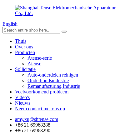
English
Thuis
Over ons
Producten
Atense-serie
Atense
Sollicitatie
Auto-onderdelen reinigen
Onderhoudsindustrie
Remanufacturing Industrie
Veelvoorkomend probleem
Video's
Nieuws
Neem contact met ons op
amy.xu@shtense.com
+86 21 69968288
+86 21 69968290